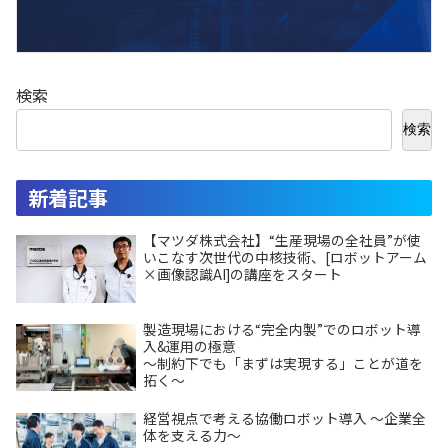
検索
検索
新着記事
【マツダ株式会社】“生産現場の全社員”が使
いこなす次世代の中核技術、[ロボットアーム
×画像認識AI]の講座をスタート
製造現場における“完全内製”でのロボット導
入&運用の極意
～制約下でも「まずは実現する」ことが道を
拓く～
経営視点で考える協働ロボット導入 ～企業全
体を支える力～