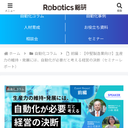
「人が真ん中」の自動化を支援するメディア
メニュー
検索
自動化コラム
自動化事例
人材育成
お役立ち資料
相談会
セミナー
ホーム
自動化コラム
前編：【中堅製造業向け】生産
力の維持・発展には、自動化が必要だと考える経営の決断（セミナーレ
ポート）
自動化コラム