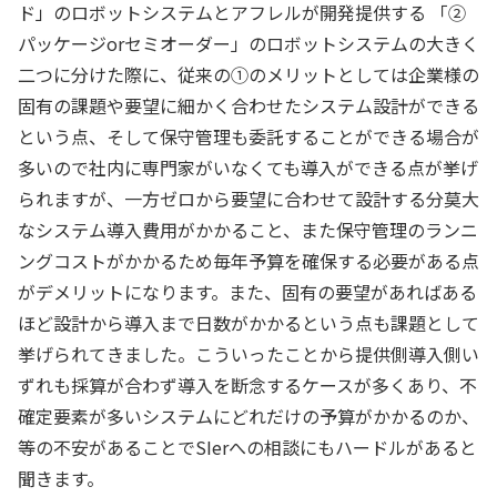
ド」のロボットシステムとアフレルが開発提供する 「②
パッケージorセミオーダー」のロボットシステムの大きく
二つに分けた際に、従来の①のメリットとしては企業様の
固有の課題や要望に細かく合わせたシステム設計ができる
という点、そして保守管理も委託することができる場合が
多いので社内に専門家がいなくても導入ができる点が挙げ
られますが、一方ゼロから要望に合わせて設計する分莫大
なシステム導入費用がかかること、また保守管理のランニ
ングコストがかかるため毎年予算を確保する必要がある点
がデメリットになります。また、固有の要望があればある
ほど設計から導入まで日数がかかるという点も課題として
挙げられてきました。こういったことから提供側導入側い
ずれも採算が合わず導入を断念するケースが多くあり、不
確定要素が多いシステムにどれだけの予算がかかるのか、
等の不安があることでSIerへの相談にもハードルがあると
聞きます。