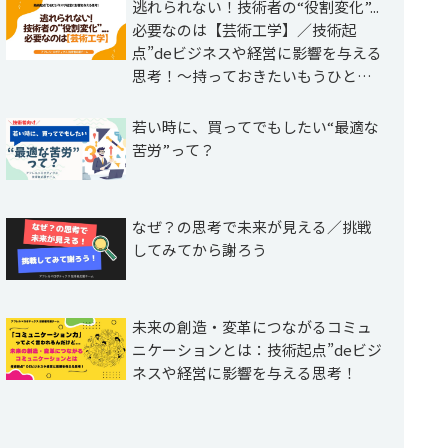
逃れられない！技術者の“役割変化”...
必要なのは【芸術工学】／技術起
点”deビジネスや経営に影響を与える
思考！～持っておきたいもうひとつ
の視点～
若い時に、買ってでもしたい“最適な
苦労”って？
なぜ？の思考で未来が見える／挑戦
してみてから謝ろう
未来の創造・変革につながるコミュ
ニケーションとは：技術起点”deビジ
ネスや経営に影響を与える思考！