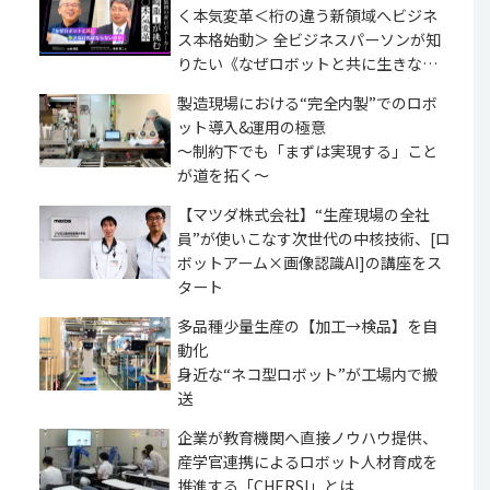
く本気変革＜桁の違う新領域へビジネ
ス本格始動＞ 全ビジネスパーソンが知
りたい《なぜロボットと共に生きなけ
ればならないのか》
製造現場における“完全内製”でのロボ
ット導入&運用の極意
～制約下でも「まずは実現する」こと
が道を拓く～
【マツダ株式会社】“生産現場の全社
員”が使いこなす次世代の中核技術、[ロ
ボットアーム×画像認識AI]の講座をス
タート
多品種少量生産の【加工→検品】を自
動化
身近な“ネコ型ロボット”が工場内で搬
送
企業が教育機関へ直接ノウハウ提供、
産学官連携によるロボット人材育成を
推進する「CHERSI」とは