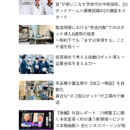
員”が使いこなす次世代の中核技術、[ロ
ボットアーム×画像認識AI]の講座をス
タート
製造現場における“完全内製”でのロボ
ット導入&運用の極意
～制約下でも「まずは実現する」こと
が道を拓く～
経営視点で考える協働ロボット導入 ～
企業全体を支える力～
多品種少量生産の【加工→検品】を自
動化
身近な“ネコ型ロボット”が工場内で搬
送
【後編】対談レポート：川崎重工に聞
く本気変革＜桁の違う新領域へビジネ
ス本格始動＞ 全ビジネスパーソンが知