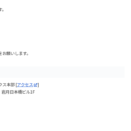
す。
をお願いします。
ス本部 [
アクセス
]
 岩月日本橋ビル1F