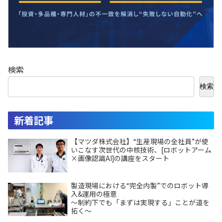
検索
検索
新着記事
【マツダ株式会社】“生産現場の全社員”が使
いこなす次世代の中核技術、[ロボットアーム
×画像認識AI]の講座をスタート
製造現場における“完全内製”でのロボット導
入&運用の極意
～制約下でも「まずは実現する」ことが道を
拓く～