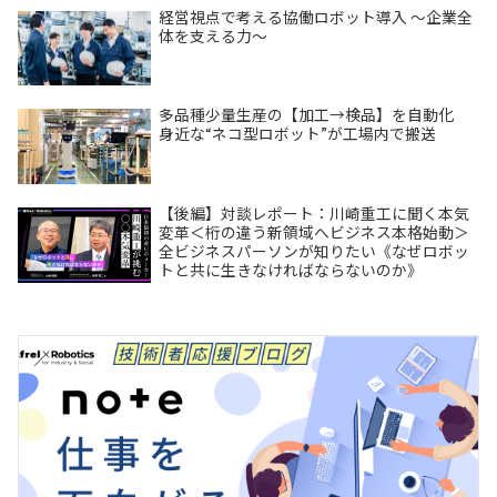
経営視点で考える協働ロボット導入 ～企業全
体を支える力～
多品種少量生産の【加工→検品】を自動化
身近な“ネコ型ロボット”が工場内で搬送
【後編】対談レポート：川崎重工に聞く本気
変革＜桁の違う新領域へビジネス本格始動＞
全ビジネスパーソンが知りたい《なぜロボッ
トと共に生きなければならないのか》