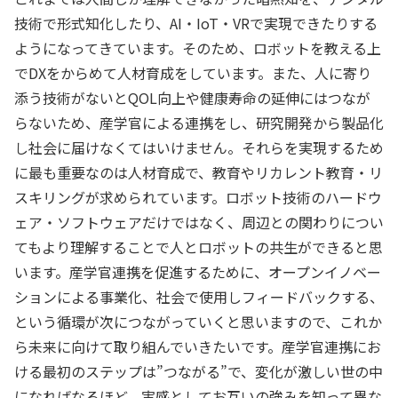
技術で形式知化したり、AI・IoT・VRで実現できたりする
ようになってきています。そのため、ロボットを教える上
でDXをからめて人材育成をしています。また、人に寄り
添う技術がないとQOL向上や健康寿命の延伸にはつなが
らないため、産学官による連携をし、研究開発から製品化
し社会に届けなくてはいけません。それらを実現するため
に最も重要なのは人材育成で、教育やリカレント教育・リ
スキリングが求められています。ロボット技術のハードウ
ェア・ソフトウェアだけではなく、周辺との関わりについ
てもより理解することで人とロボットの共生ができると思
います。産学官連携を促進するために、オープンイノベー
ションによる事業化、社会で使用しフィードバックする、
という循環が次につながっていくと思いますので、これか
ら未来に向けて取り組んでいきたいです。産学官連携にお
ける最初のステップは”つながる”で、変化が激しい世の中
になればなるほど、実感としてお互いの強みを知って異な