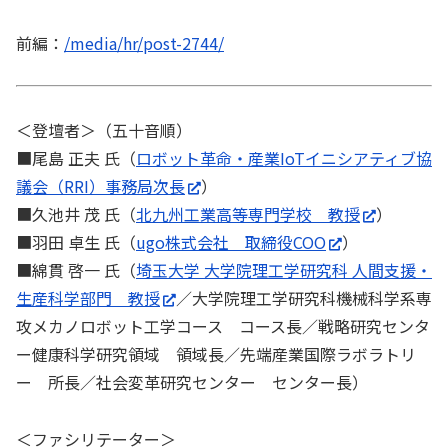
前編：
/media/hr/post-2744/
＜登壇者＞（五十音順）
■尾島 正夫 氏（
ロボット革命・産業IoTイニシアティブ協
議会（RRI）事務局次長
）
■久池井 茂 氏（
北九州工業高等専門学校 教授
）
■羽田 卓生 氏（
ugo株式会社 取締役COO
）
■綿貫 啓一 氏（
埼玉大学 大学院理工学研究科 人間支援・
生産科学部門 教授
／大学院理工学研究科機械科学系専
攻メカノロボット工学コース コース長／戦略研究センタ
ー健康科学研究領域 領域長／先端産業国際ラボラトリ
ー 所長／社会変革研究センター センター長）
＜ファシリテーター＞