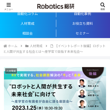
「人が真ん中」の自動化を支援するメディア
メニュー
検索
自動化コラム
自動化事例
人材育成
お役立ち資料
相談会
セミナー
ホーム
人材育成
【イベントレポート後編】ロボット
と人間が共生する社会とは～産学官で目指す未来社会～
人材育成