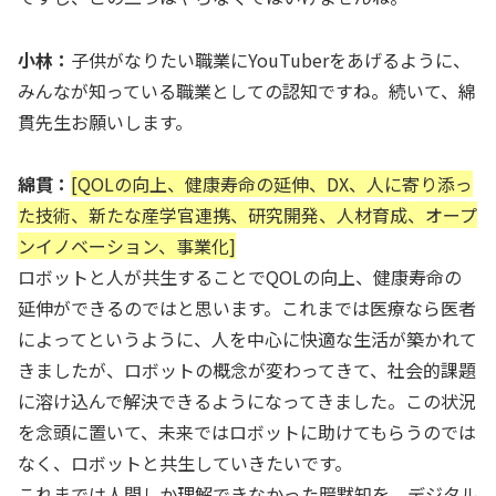
小林：
子供がなりたい職業にYouTuberをあげるように、
みんなが知っている職業としての認知ですね。続いて、綿
貫先生お願いします。
綿貫：
[QOLの向上、健康寿命の延伸、DX、人に寄り添っ
た技術、新たな産学官連携、研究開発、人材育成、オープ
ンイノベーション、事業化]
ロボットと人が共生することでQOLの向上、健康寿命の
延伸ができるのではと思います。これまでは医療なら医者
によってというように、人を中心に快適な生活が築かれて
きましたが、ロボットの概念が変わってきて、社会的課題
に溶け込んで解決できるようになってきました。この状況
を念頭に置いて、未来ではロボットに助けてもらうのでは
なく、ロボットと共生していきたいです。
これまでは人間しか理解できなかった暗黙知を、デジタル