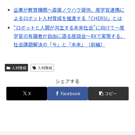
企業が教育機関へ直接ノウハウ提供、産学官連携に
よるロボット人材育成を推進する「CHERSI」とは
“ロボットと人間が共生する未来社会”に向けて～産
学官の有識者が自由に語る座談会～RXで実現する、
社会課題解決の「今」と「未来」（前編）
人材育成
人材育成
シェアする
X
Facebook
コピー