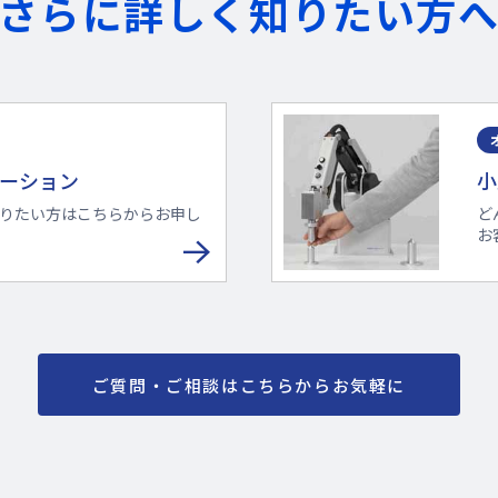
さらに詳しく知りたい方
-
-
-
-
-
-
レーション
小
0℃ – 40℃
※
0℃ – 40℃
※
りたい方はこちらからお申し
ど
150W
150W
お
ミニウム合金、ABS
アルミニウム合金、A
〇
〇
×
×
ご質問・ご相談はこちらからお気軽に
×
×
寸法図
寸法図