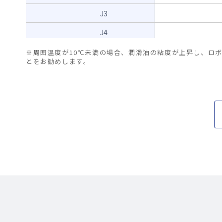
J3
J4
J5
※周囲温度が10℃未満の場合、潤滑油の粘度が上昇し、ロ
とをお勧めします。
J6
繰返し位置精度
ロボットアーム先端
デジタル入力
I/O
DI
デジタル出力
DO
アナログ入力
AI
RS485
コントローラー