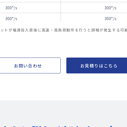
300°/s
300°/s
300°/s
300°/s
-
-
ボットが電源投入直後に高速・高負荷動作を行うと誤報が発生する可
-
-
±0.05mm
±0.05mm
2
2
お問い合わせ
お見積りはこちら
2
2
-
-
-
-
本体内蔵
本体内蔵