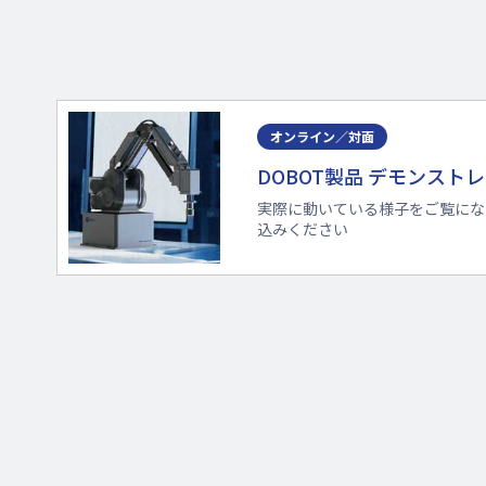
本体・コントローラー
間のケーブル長
IP等級
オンライン／対面
動作音
DOBOT製品 デモンスト
動作環境
温度
実際に動いている様子をご覧にな
標準消費電力
込みください
材質
アル
取り付け方式
平置き
壁掛け
天吊り
寸法図