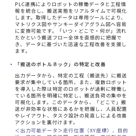
PLC連携によりロボットの稼働データと工程情
報を統合し、搬送実態をリアルタイムで可視化
します。取得したデータは専用ツールにより、
マトリクス図やサンキーダイアグラム図へ容易
に変換可能です。「いつ・どこで・何が」流れ
たかという搬送フロー全体を直感的に把握で
き、データに基づいた迅速な工程改善を支援し
ます。
「搬送のボトルネック」の特定と改善
出力データから、特定の工程（搬送先）に搬送
要求が集中している箇所、また、複数ロボット
を導入した際は特定のロボットが過剰に稼働し
ている箇所を明確に特定し、搬送負荷の集中を
可視化します。このデータから、「どこで」搬
送が非効率な状態にあるかを把握し、人員配置
やレイアウト、タスク設計の見直しによる改善
アクションを裏付けます。
＜出力可能データ＞走行位置（XY座標）、目的